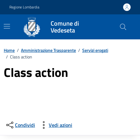
Vai ai contenuti
Vai al footer
Regione Lombardia
Comune di
Vedeseta
Home
/
Amministrazione Trasparente
/
Servizi erogati
/
Class action
Class action
Condividi
Vedi azioni