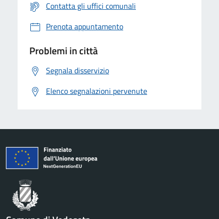
Contatta gli uffici comunali
Prenota appuntamento
Problemi in città
Segnala disservizio
Elenco segnalazioni pervenute