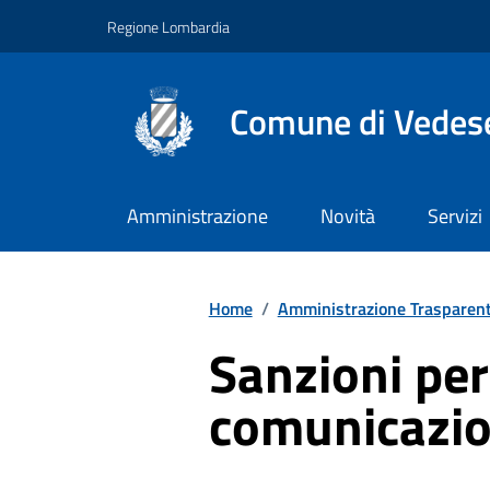
Vai ai contenuti
Vai al footer
Regione Lombardia
Comune di Vedes
Amministrazione
Novità
Servizi
Home
/
Amministrazione Trasparen
Sanzioni pe
comunicazio