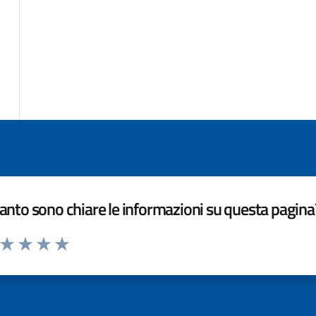
nto sono chiare le informazioni su questa pagina
a da 1 a 5 stelle la pagina
ta 1 stelle su 5
Valuta 2 stelle su 5
Valuta 3 stelle su 5
Valuta 4 stelle su 5
Valuta 5 stelle su 5