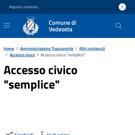
Vai ai contenuti
Vai al footer
Regione Lombardia
Comune di
Vedeseta
Home
/
Amministrazione Trasparente
/
Altri contenuti
/
Accesso civico
/
Accesso civico "semplice"
Accesso civico
"semplice"