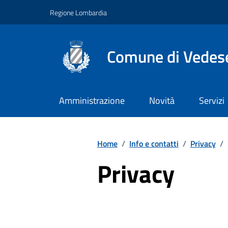
Vai ai contenuti
Vai al footer
Regione Lombardia
Comune di Vedes
Amministrazione
Novità
Servizi
Home
/
Info e contatti
/
Privacy
/
Privacy