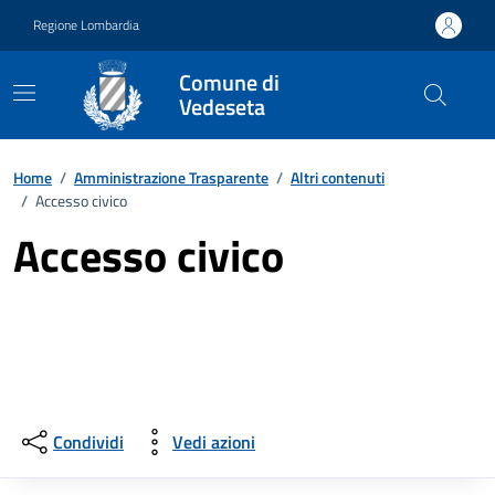
Vai ai contenuti
Vai al footer
Regione Lombardia
Comune di
Vedeseta
Home
/
Amministrazione Trasparente
/
Altri contenuti
/
Accesso civico
Accesso civico
Condividi
Vedi azioni