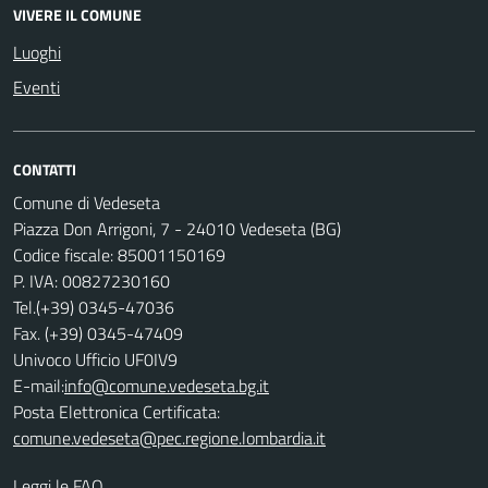
VIVERE IL COMUNE
Luoghi
Eventi
CONTATTI
Comune di Vedeseta
Piazza Don Arrigoni, 7 - 24010 Vedeseta (BG)
Codice fiscale: 85001150169
P. IVA: 00827230160
Tel.(+39) 0345-47036
Fax. (+39) 0345-47409
Univoco Ufficio UF0IV9
E-mail:
info@comune.vedeseta.bg.it
Posta Elettronica Certificata:
comune.vedeseta@pec.regione.lombardia.it
Leggi le FAQ