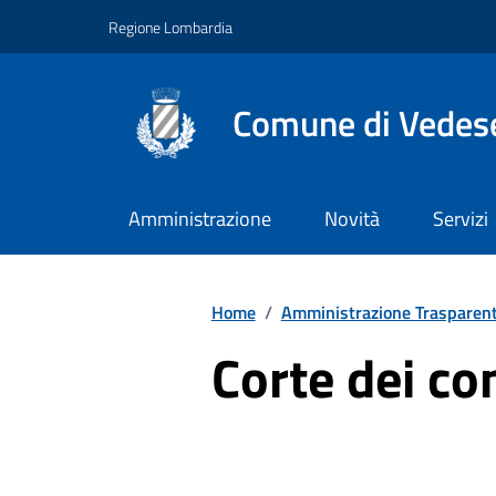
Vai ai contenuti
Vai al footer
Regione Lombardia
Comune di Vedes
Amministrazione
Novità
Servizi
Home
/
Amministrazione Trasparen
Corte dei co