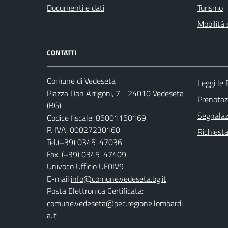
Documenti e dati
Turismo
Mobilità 
CONTATTI
Comune di Vedeseta
Leggi le
Piazza Don Arrigoni, 7 - 24010 Vedeseta
Prenota
(BG)
Segnalazi
Codice fiscale: 85001150169
P. IVA: 00827230160
Richiesta
Tel.(+39) 0345-47036
Fax. (+39) 0345-47409
Univoco Ufficio UF0IV9
E-mail:
info@comune.vedeseta.bg.it
Posta Elettronica Certificata:
comune.vedeseta@pec.regione.lombardi
a.it