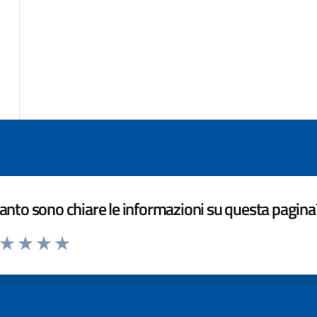
nto sono chiare le informazioni su questa pagina
a da 1 a 5 stelle la pagina
ta 1 stelle su 5
Valuta 2 stelle su 5
Valuta 3 stelle su 5
Valuta 4 stelle su 5
Valuta 5 stelle su 5