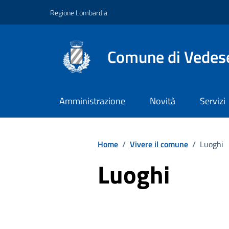
Vai ai contenuti
Vai al footer
Regione Lombardia
Comune di Vedes
Amministrazione
Novità
Servizi
Home
/
Vivere il comune
/
Luoghi
Luoghi