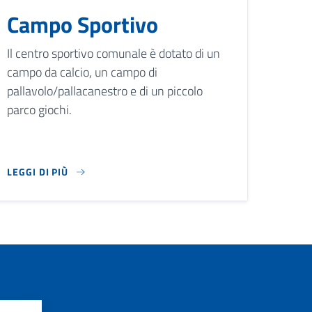
Campo Sportivo
Il centro sportivo comunale è dotato di un
campo da calcio, un campo di
pallavolo/pallacanestro e di un piccolo
parco giochi.
LEGGI DI PIÙ
DA PUNTO DI INCONTRO PER LA CELEBRAZIONE DELLA FEDE E P
O PER CONFERENZE, SPETTACOLI, RIUNIONI E MANIFESTAZIONI.
IL CENTRO SPORTIVO COMUNALE È DOTATO DI UN CAMPO DA CA