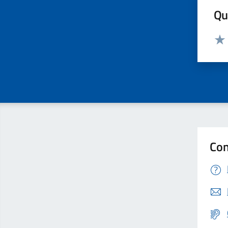
Qua
Valut
Valu
Con