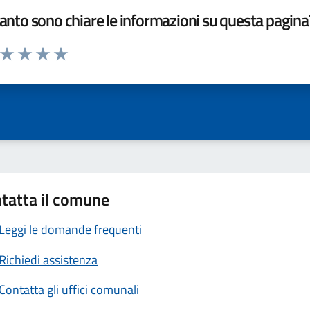
nto sono chiare le informazioni su questa pagina
a da 1 a 5 stelle la pagina
ta 1 stelle su 5
Valuta 2 stelle su 5
Valuta 3 stelle su 5
Valuta 4 stelle su 5
Valuta 5 stelle su 5
tatta il comune
Leggi le domande frequenti
Richiedi assistenza
Contatta gli uffici comunali