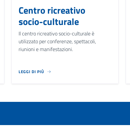
Centro ricreativo
socio-culturale
Il centro ricreativo socio-culturale è
utilizzato per conferenze, spettacoli,
riunioni e manifestazioni.
LEGGI DI PIÙ
NTRALE NELLE ATTIVITÀ RELIGIOSE E COMUNITARIE, FUNGENDO 
IL CENTRO RICREATIVO SOCIO-CULTURALE È UTILIZZAT