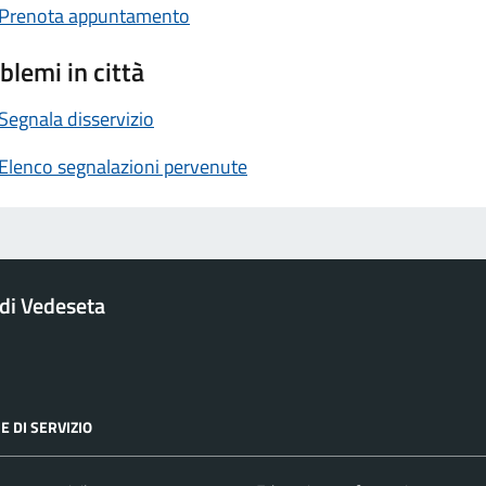
Prenota appuntamento
blemi in città
Segnala disservizio
Elenco segnalazioni pervenute
di Vedeseta
E DI SERVIZIO