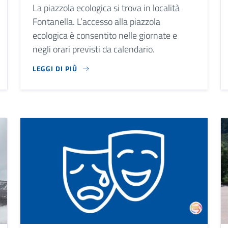
La piazzola ecologica si trova in località
Fontanella. L’accesso alla piazzola
ecologica è consentito nelle giornate e
negli orari previsti da calendario.
LEGGI DI PIÙ
E ATTIVITÀ CHE COMPRENDONO SERVIZI DI RECAPITO, LOGISTICA
LA PIAZZOLA ECOLOGICA SI TROVA IN LOCALITÀ FONTAN