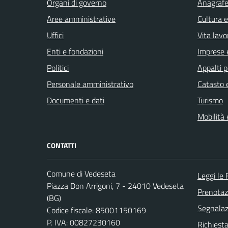
Organi di governo
Anagrafe 
Aree amministrative
Cultura 
Uffici
Vita lavo
Enti e fondazioni
Imprese 
Politici
Appalti p
Personale amministrativo
Catasto e
Documenti e dati
Turismo
Mobilità 
CONTATTI
Comune di Vedeseta
Leggi le
Piazza Don Arrigoni, 7 - 24010 Vedeseta
Prenota
(BG)
Segnalazi
Codice fiscale: 85001150169
P. IVA: 00827230160
Richiesta