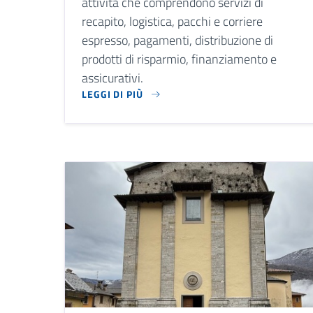
attività che comprendono servizi di
recapito, logistica, pacchi e corriere
espresso, pagamenti, distribuzione di
prodotti di risparmio, finanziamento e
assicurativi.
LEGGI DI PIÙ
L'UFFICIO POSTALE PERMETTE DI EFFETTUARE L