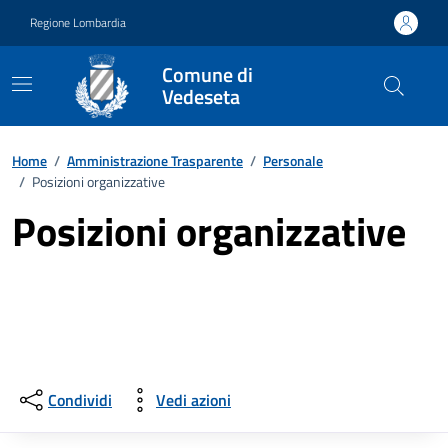
Vai ai contenuti
Vai al footer
Regione Lombardia
Comune di
Vedeseta
Home
/
Amministrazione Trasparente
/
Personale
/
Posizioni organizzative
Posizioni organizzative
Condividi
Vedi azioni