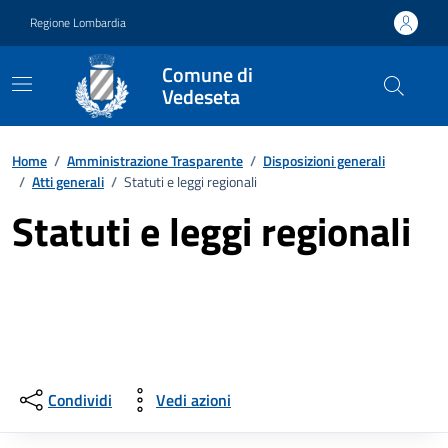
Vai ai contenuti
Vai al footer
Regione Lombardia
Comune di
Vedeseta
Home
/
Amministrazione Trasparente
/
Disposizioni generali
/
Atti generali
/
Statuti e leggi regionali
Statuti e leggi regionali
Condividi
Vedi azioni