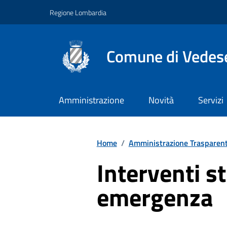
Vai ai contenuti
Vai al footer
Regione Lombardia
Comune di Vedes
Amministrazione
Novità
Servizi
Home
/
Amministrazione Trasparen
Interventi st
emergenza