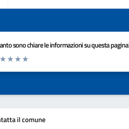
nto sono chiare le informazioni su questa pagina
a da 1 a 5 stelle la pagina
ta 1 stelle su 5
Valuta 2 stelle su 5
Valuta 3 stelle su 5
Valuta 4 stelle su 5
Valuta 5 stelle su 5
tatta il comune