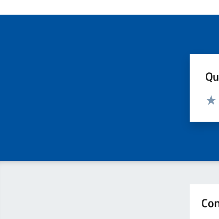
Qua
Valut
Valu
Con