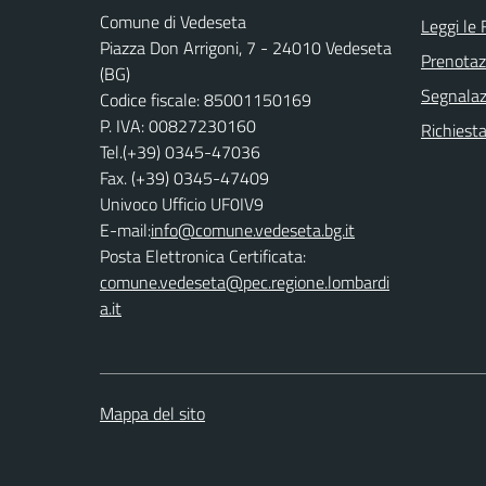
Comune di Vedeseta
Leggi le
Piazza Don Arrigoni, 7 - 24010 Vedeseta
Prenota
(BG)
Segnalazi
Codice fiscale: 85001150169
P. IVA: 00827230160
Richiesta
Tel.(+39) 0345-47036
Fax. (+39) 0345-47409
Univoco Ufficio UF0IV9
E-mail:
info@comune.vedeseta.bg.it
Posta Elettronica Certificata:
comune.vedeseta@pec.regione.lombardi
a.it
Mappa del sito