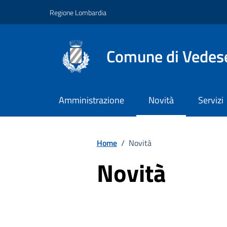
Vai ai contenuti
Vai al footer
Regione Lombardia
Comune di Vedes
Amministrazione
Novità
Servizi
Home
/
Novità
Novità