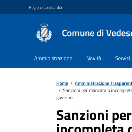
Vai ai contenuti
Vai al footer
Regione Lombardia
Comune di Vedes
Amministrazione
Novità
Servizi
Home
/
Amministrazione Trasparen
/
Sanzioni per mancata o incompleta c
governo
Sanzioni pe
incompleta 