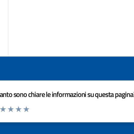
nto sono chiare le informazioni su questa pagina
a da 1 a 5 stelle la pagina
ta 1 stelle su 5
Valuta 2 stelle su 5
Valuta 3 stelle su 5
Valuta 4 stelle su 5
Valuta 5 stelle su 5