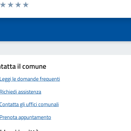
a da 1 a 5 stelle la pagina
ta 1 stelle su 5
Valuta 2 stelle su 5
Valuta 3 stelle su 5
Valuta 4 stelle su 5
Valuta 5 stelle su 5
tatta il comune
Leggi le domande frequenti
Richiedi assistenza
Contatta gli uffici comunali
Prenota appuntamento