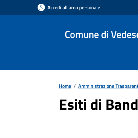
Vai ai contenuti
Vai al footer
Accedi all'area personale
Comune di Vedes
Home
/
Amministrazione Trasparen
Esiti di Ban