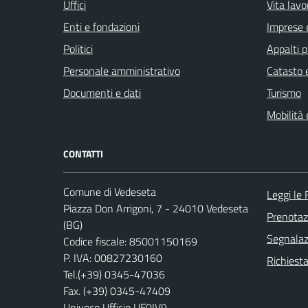
Uffici
Vita lavo
Enti e fondazioni
Imprese 
Politici
Appalti p
Personale amministrativo
Catasto e
Documenti e dati
Turismo
Mobilità 
CONTATTI
Comune di Vedeseta
Leggi le
Piazza Don Arrigoni, 7 - 24010 Vedeseta
Prenota
(BG)
Segnalazi
Codice fiscale: 85001150169
P. IVA: 00827230160
Richiesta
Tel.(+39) 0345-47036
Fax. (+39) 0345-47409
Univoco Ufficio UF0IV9