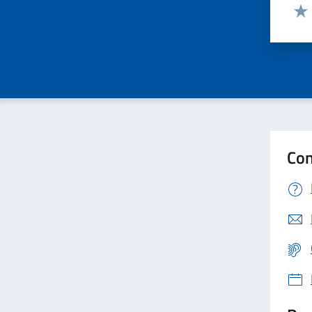
Valut
Valu
Con