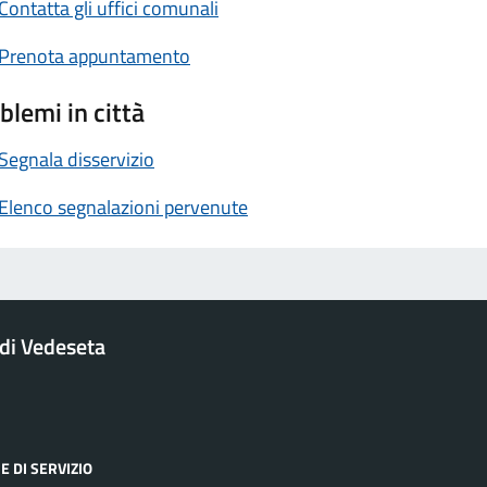
Contatta gli uffici comunali
Prenota appuntamento
blemi in città
Segnala disservizio
Elenco segnalazioni pervenute
di Vedeseta
E DI SERVIZIO