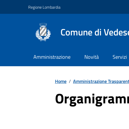
Vai ai contenuti
Vai al footer
Regione Lombardia
Comune di Vedes
Amministrazione
Novità
Servizi
Home
/
Amministrazione Trasparen
Organigra