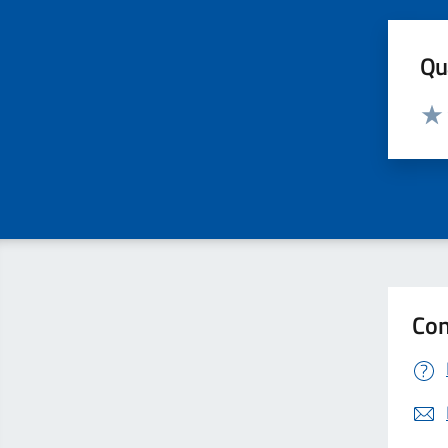
Qua
Valut
Valu
Con