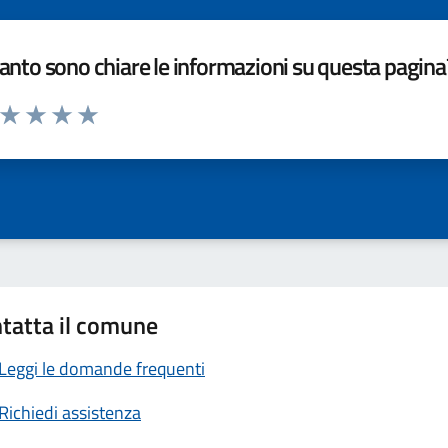
nto sono chiare le informazioni su questa pagina
a da 1 a 5 stelle la pagina
ta 1 stelle su 5
Valuta 2 stelle su 5
Valuta 3 stelle su 5
Valuta 4 stelle su 5
Valuta 5 stelle su 5
tatta il comune
Leggi le domande frequenti
Richiedi assistenza