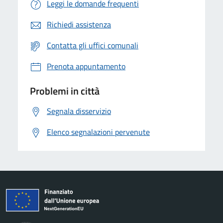
Leggi le domande frequenti
Richiedi assistenza
Contatta gli uffici comunali
Prenota appuntamento
Problemi in città
Segnala disservizio
Elenco segnalazioni pervenute