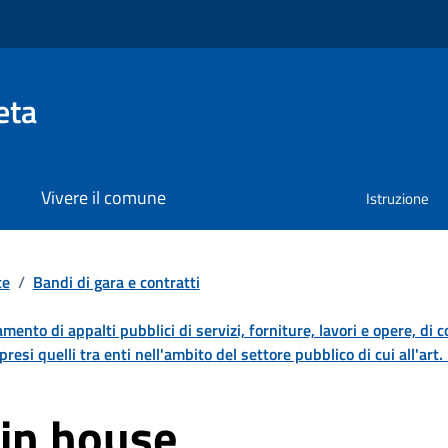
eta
Vivere il comune
Istruzione
te
/
Bandi di gara e contratti
damento di appalti pubblici di servizi, forniture, lavori e opere, di 
resi quelli tra enti nell'ambito del settore pubblico di cui all'art
 in house