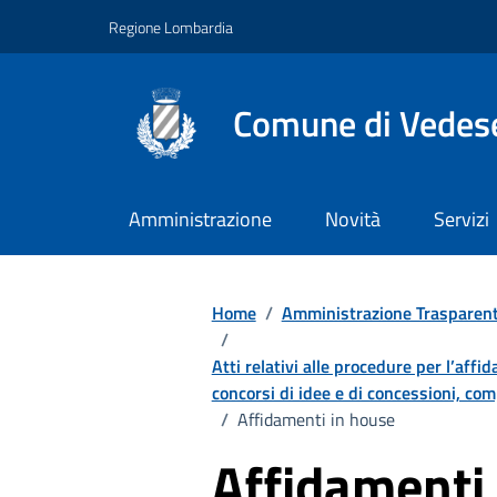
Vai ai contenuti
Vai al footer
Regione Lombardia
Comune di Vedes
Amministrazione
Novità
Servizi
Home
/
Amministrazione Trasparen
/
Atti relativi alle procedure per l’affi
concorsi di idee e di concessioni, comp
/
Affidamenti in house
Affidamenti