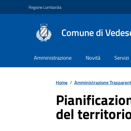
Vai ai contenuti
Vai al footer
Regione Lombardia
Comune di Vedes
Amministrazione
Novità
Servizi
Home
/
Amministrazione Trasparen
Pianificazio
del territori