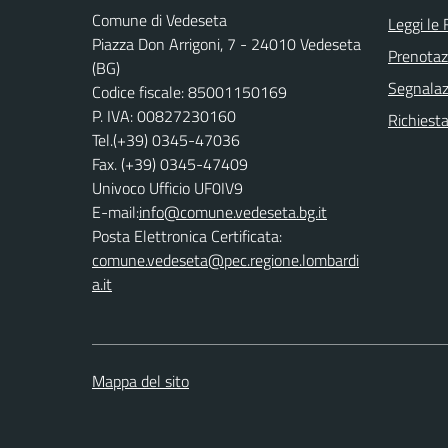
Comune di Vedeseta
Leggi le
Piazza Don Arrigoni, 7 - 24010 Vedeseta
Prenota
(BG)
Segnalazi
Codice fiscale: 85001150169
P. IVA: 00827230160
Richiesta
Tel.(+39) 0345-47036
Fax. (+39) 0345-47409
Univoco Ufficio UF0IV9
E-mail:
info@comune.vedeseta.bg.it
Posta Elettronica Certificata:
comune.vedeseta@pec.regione.lombardi
a.it
Mappa del sito