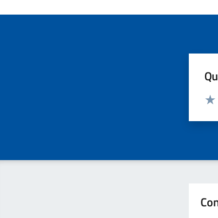
Qua
Valut
Valu
Con