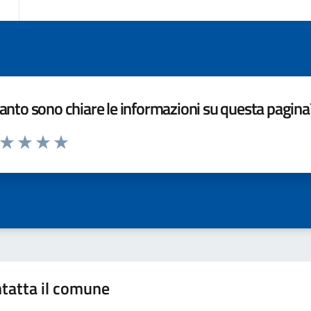
nto sono chiare le informazioni su questa pagina
a da 1 a 5 stelle la pagina
ta 1 stelle su 5
Valuta 2 stelle su 5
Valuta 3 stelle su 5
Valuta 4 stelle su 5
Valuta 5 stelle su 5
tatta il comune