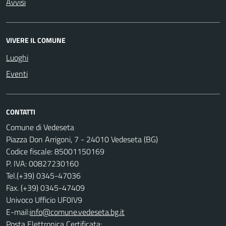
Avvisi
VIVERE IL COMUNE
Luoghi
Eventi
CONTATTI
Comune di Vedeseta
Piazza Don Arrigoni, 7 - 24010 Vedeseta (BG)
Codice fiscale: 85001150169
P. IVA: 00827230160
Tel.(+39) 0345-47036
Fax. (+39) 0345-47409
Univoco Ufficio UF0IV9
E-mail:
info@comune.vedeseta.bg.it
Posta Elettronica Certificata: