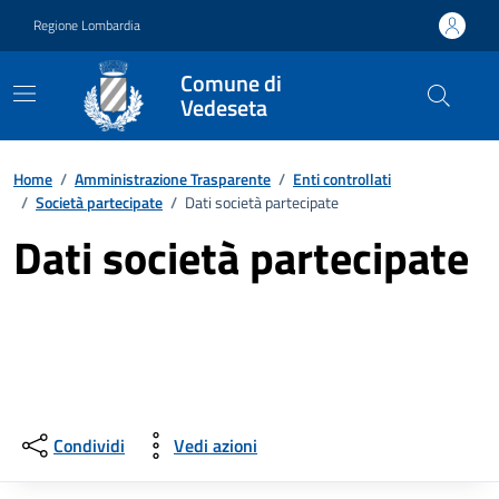
Vai ai contenuti
Vai al footer
Regione Lombardia
Comune di
Vedeseta
Home
/
Amministrazione Trasparente
/
Enti controllati
/
Società partecipate
/
Dati società partecipate
Dati società partecipate
Condividi
Vedi azioni