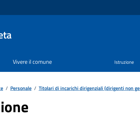
eta
Vivere il comune
Istruzione
te
/
Personale
/
Titolari di incarichi dirigenziali (dirigenti non ge
zione