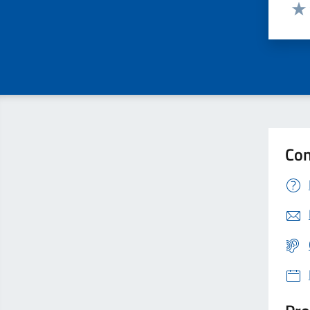
Valut
Valu
Con