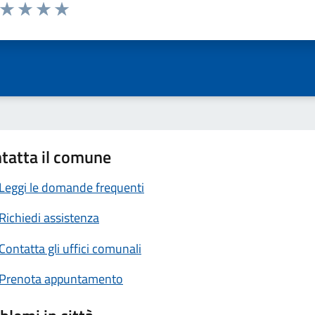
a da 1 a 5 stelle la pagina
ta 1 stelle su 5
Valuta 2 stelle su 5
Valuta 3 stelle su 5
Valuta 4 stelle su 5
Valuta 5 stelle su 5
tatta il comune
Leggi le domande frequenti
Richiedi assistenza
Contatta gli uffici comunali
Prenota appuntamento