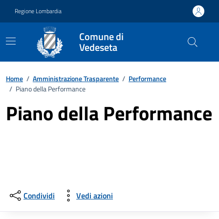
Vai ai contenuti
Vai al footer
Regione Lombardia
Comune di
Vedeseta
Home
/
Amministrazione Trasparente
/
Performance
/
Piano della Performance
Piano della Performance
Condividi
Vedi azioni