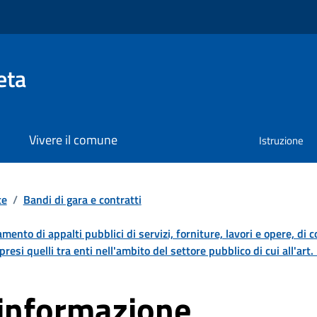
eta
Vivere il comune
Istruzione
te
/
Bandi di gara e contratti
damento di appalti pubblici di servizi, forniture, lavori e opere, di 
resi quelli tra enti nell'ambito del settore pubblico di cui all'art
einformazione