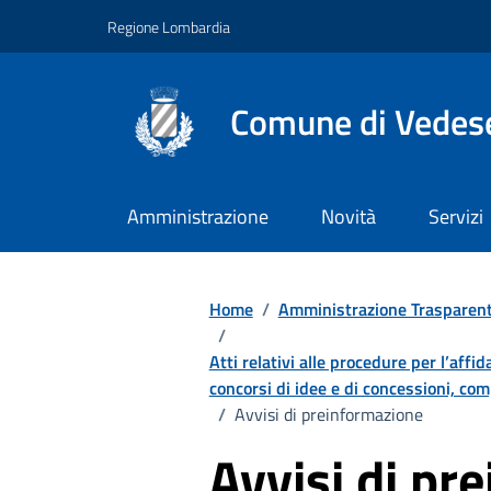
Vai ai contenuti
Vai al footer
Regione Lombardia
Comune di Vedes
Amministrazione
Novità
Servizi
Home
/
Amministrazione Trasparen
/
Atti relativi alle procedure per l’affi
concorsi di idee e di concessioni, comp
/
Avvisi di preinformazione
Avvisi di pr