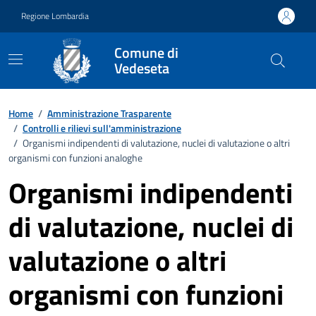
Vai ai contenuti
Vai al footer
Regione Lombardia
Comune di
Vedeseta
Home
/
Amministrazione Trasparente
/
Controlli e rilievi sull'amministrazione
/
Organismi indipendenti di valutazione, nuclei di valutazione o altri
organismi con funzioni analoghe
Organismi indipendenti
di valutazione, nuclei di
valutazione o altri
organismi con funzioni