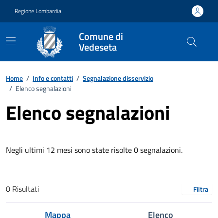
Vai ai contenuti
Vai al footer
Regione Lombardia
Comune di
Vedeseta
Home
/
Info e contatti
/
Segnalazione disservizio
/
Elenco segnalazioni
Elenco segnalazioni
Negli ultimi 12 mesi sono state risolte 0 segnalazioni.
0 Risultati
Filtra
Mappa
Elenco