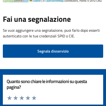
Leaflet
|
©
OpenStreetMap
contributors, Points © 2012 LINZ
Fai una segnalazione
Se vuoi aggiungere una segnalazione, puoi farlo dopo esserti
autenticato con le tue credenziali SPID o CIE.
Segnala disservizio
Quanto sono chiare le informazioni su questa
pagina?
Valuta da 1 a 5 stelle la pagina
Valuta 1 stelle su 5
Valuta 2 stelle su 5
Valuta 3 stelle su 5
Valuta 4 stelle su 5
Valuta 5 stelle su 5