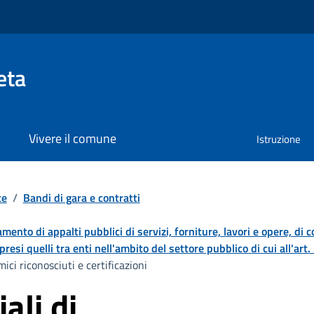
eta
Vivere il comune
Istruzione
te
/
Bandi di gara e contratti
damento di appalti pubblici di servizi, forniture, lavori e opere, di 
resi quelli tra enti nell'ambito del settore pubblico di cui all'art
mici riconosciuti e certificazioni
ali di