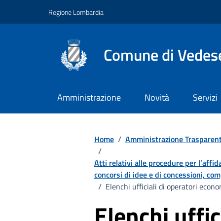
Vai ai contenuti
Vai al footer
Regione Lombardia
Comune di Vedes
Amministrazione
Novità
Servizi
Home
/
Amministrazione Trasparen
/
Atti relativi alle procedure per l’affi
concorsi di idee e di concessioni, comp
/
Elenchi ufficiali di operatori econo
Elenchi uffici