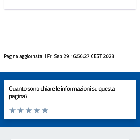
Pagina aggiornata il Fri Sep 29 16:56:27 CEST 2023
Quanto sono chiare le informazioni su questa
pagina?
Valuta da 1 a 5 stelle la pagina
Valuta 1 stelle su 5
Valuta 2 stelle su 5
Valuta 3 stelle su 5
Valuta 4 stelle su 5
Valuta 5 stelle su 5