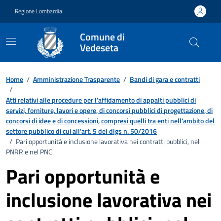
Vai ai contenuti
Vai al footer
Regione Lombardia
Comune di
Vedeseta
Home
/
Amministrazione Trasparente
/
Bandi di gara e contratti
/
Atti relativi alle procedure per l’affidamento di appalti pubblici di
servizi, forniture, lavori e opere, di concorsi pubblici di progettazione, di
concorsi di idee e di concessioni, compresi quelli tra enti nell'ambito del
settore pubblico di cui all'art. 5 del dlgs n. 50/2016
/
Pari opportunità e inclusione lavorativa nei contratti pubblici, nel
PNRR e nel PNC
Pari opportunità e
inclusione lavorativa nei