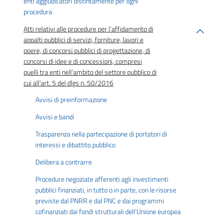
enti aggiudicatori distintamente per ogni
procedura
Atti relativi alle procedure per l’affidamento di
appalti pubblici di servizi, forniture, lavori e
opere, di concorsi pubblici di progettazione, di
concorsi di idee e di concessioni, compresi
quelli tra enti nell'ambito del settore pubblico di
cui all'art. 5 del dlgs n. 50/2016
Avvisi di preinformazione
Avvisi e bandi
Trasparenza nella partecipazione di portatori di
interessi e dibattito pubblico
Delibera a contrarre
Procedure negoziate afferenti agli investimenti
pubblici finanziati, in tutto o in parte, con le risorse
previste dal PNRR e dal PNC e dai programmi
cofinanziati dai fondi strutturali dell'Unione europea