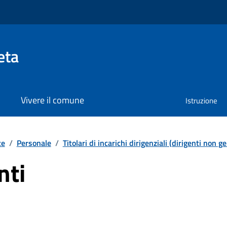
eta
Vivere il comune
Istruzione
te
/
Personale
/
Titolari di incarichi dirigenziali (dirigenti non ge
nti