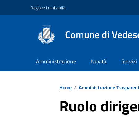
Vai ai contenuti
Vai al footer
Regione Lombardia
Comune di Vedes
Amministrazione
Novità
Servizi
Home
/
Amministrazione Trasparen
Ruolo dirige