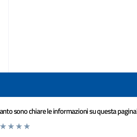
nto sono chiare le informazioni su questa pagina
a da 1 a 5 stelle la pagina
ta 1 stelle su 5
Valuta 2 stelle su 5
Valuta 3 stelle su 5
Valuta 4 stelle su 5
Valuta 5 stelle su 5