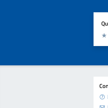
Qua
Valut
Valu
Con