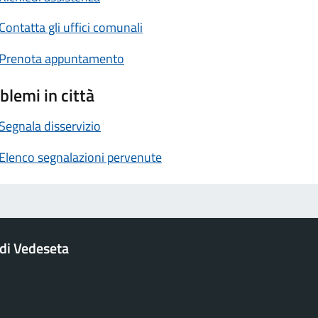
Contatta gli uffici comunali
Prenota appuntamento
blemi in città
Segnala disservizio
Elenco segnalazioni pervenute
di Vedeseta