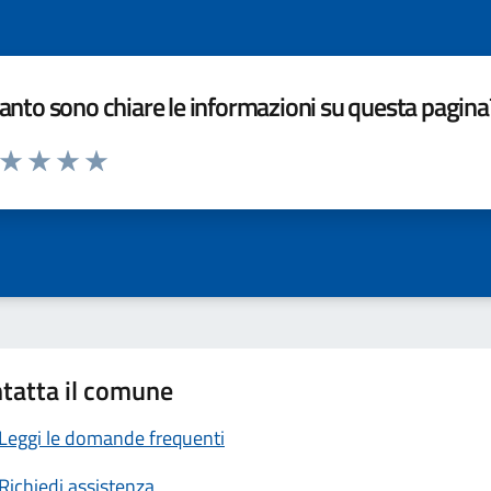
nto sono chiare le informazioni su questa pagina
a da 1 a 5 stelle la pagina
ta 1 stelle su 5
Valuta 2 stelle su 5
Valuta 3 stelle su 5
Valuta 4 stelle su 5
Valuta 5 stelle su 5
tatta il comune
Leggi le domande frequenti
Richiedi assistenza