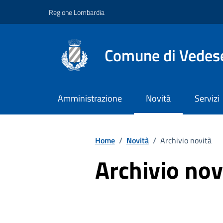
Vai ai contenuti
Vai al footer
Regione Lombardia
Comune di Vedes
Amministrazione
Novità
Servizi
Home
/
Novità
/
Archivio novità
Archivio nov