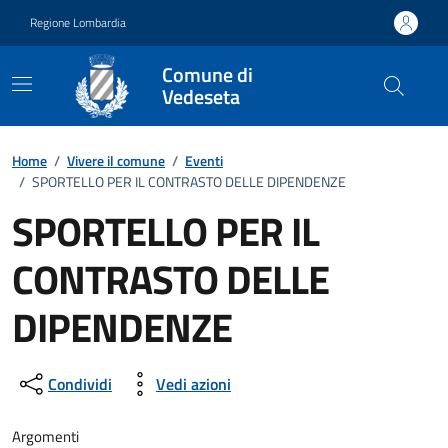
Vai ai contenuti
Vai al footer
Regione Lombardia
Comune di
Vedeseta
Home
/
Vivere il comune
/
Eventi
/
SPORTELLO PER IL CONTRASTO DELLE DIPENDENZE
SPORTELLO PER IL
CONTRASTO DELLE
DIPENDENZE
Dettagli della notizia
Condividi
Vedi azioni
Argomenti