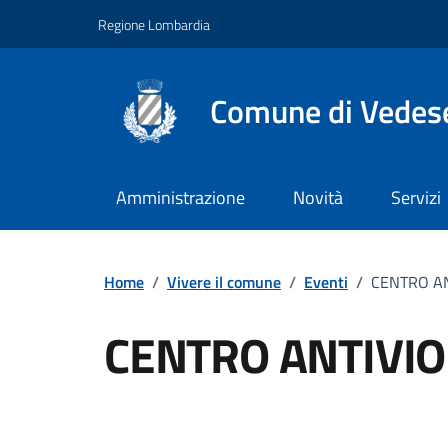
Vai ai contenuti
Vai al footer
Regione Lombardia
Comune di Vedes
Amministrazione
Novità
Servizi
Home
/
Vivere il comune
/
Eventi
/
CENTRO A
CENTRO ANTIVI
Dettagli della notizi