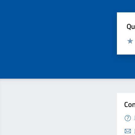
Qua
Valut
Valu
Con