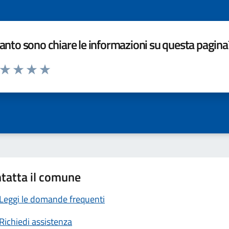
nto sono chiare le informazioni su questa pagina
a da 1 a 5 stelle la pagina
ta 1 stelle su 5
Valuta 2 stelle su 5
Valuta 3 stelle su 5
Valuta 4 stelle su 5
Valuta 5 stelle su 5
tatta il comune
Leggi le domande frequenti
Richiedi assistenza