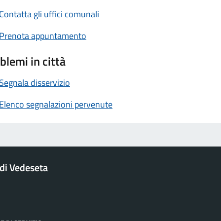
Contatta gli uffici comunali
Prenota appuntamento
blemi in città
Segnala disservizio
Elenco segnalazioni pervenute
di Vedeseta