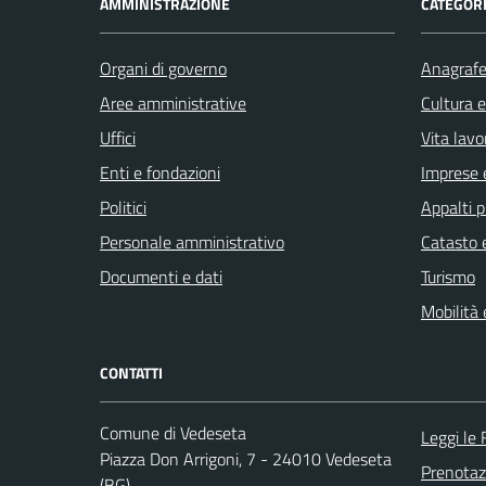
AMMINISTRAZIONE
CATEGORI
Organi di governo
Anagrafe 
Aree amministrative
Cultura 
Uffici
Vita lavo
Enti e fondazioni
Imprese 
Politici
Appalti p
Personale amministrativo
Catasto e
Documenti e dati
Turismo
Mobilità 
CONTATTI
Comune di Vedeseta
Leggi le
Piazza Don Arrigoni, 7 - 24010 Vedeseta
Prenota
(BG)