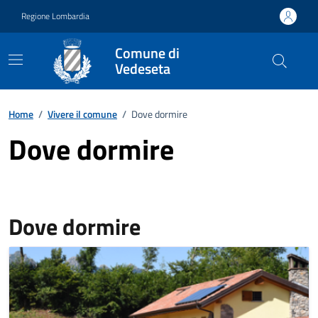
Vai ai contenuti
Vai al footer
Regione Lombardia
Comune di
Vedeseta
Home
/
Vivere il comune
/
Dove dormire
Dove dormire
Dove dormire