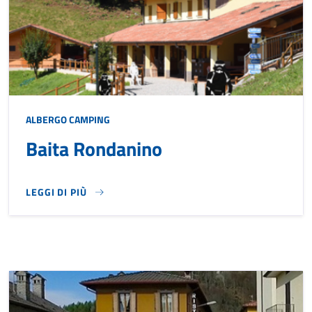
ALBERGO
CAMPING
Baita Rondanino
LEGGI DI PIÙ