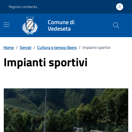
Vai ai contenuti
Vai al footer
Regione Lombardia
Comune di
Vedeseta
Home
/
Servizi
/
Cultura e tempo libero
/
Impianti sportivi
Impianti sportivi