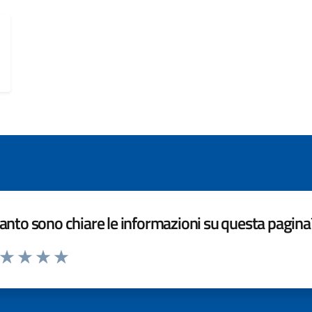
nto sono chiare le informazioni su questa pagina
a da 1 a 5 stelle la pagina
ta 1 stelle su 5
Valuta 2 stelle su 5
Valuta 3 stelle su 5
Valuta 4 stelle su 5
Valuta 5 stelle su 5