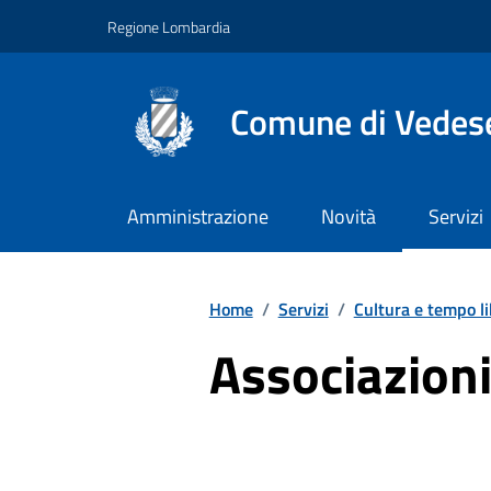
Vai ai contenuti
Vai al footer
Regione Lombardia
Comune di Vedes
Amministrazione
Novità
Servizi
Home
/
Servizi
/
Cultura e tempo l
Associazioni