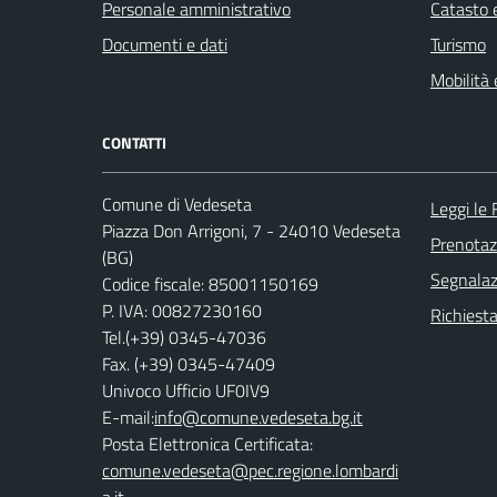
Personale amministrativo
Catasto e
Documenti e dati
Turismo
Mobilità 
CONTATTI
Comune di Vedeseta
Leggi le
Piazza Don Arrigoni, 7 - 24010 Vedeseta
Prenota
(BG)
Segnalazi
Codice fiscale: 85001150169
P. IVA: 00827230160
Richiesta
Tel.(+39) 0345-47036
Fax. (+39) 0345-47409
Univoco Ufficio UF0IV9
E-mail:
info@comune.vedeseta.bg.it
Posta Elettronica Certificata:
comune.vedeseta@pec.regione.lombardi