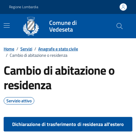
Vai ai contenuti
Vai al footer
Regione Lombardia
Comune di
Vedeseta
Home
/
Servizi
/
Anagrafe e stato civile
/
Cambio di abitazione o residenza
Cambio di abitazione o
residenza
Servizio attivo
Dichiarazione di trasferimento di residenza all'estero