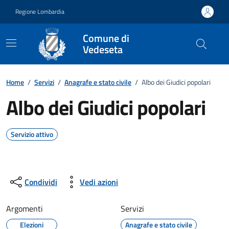
Vai ai contenuti
Vai al footer
Regione Lombardia
Comune di
Vedeseta
Home
/
Servizi
/
Anagrafe e stato civile
/
Albo dei Giudici popolari
Albo dei Giudici popolari
Servizio attivo
Condividi
Vedi azioni
Argomenti
Servizi
Elezioni
Anagrafe e stato civile