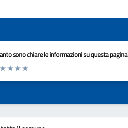
nto sono chiare le informazioni su questa pagina
a da 1 a 5 stelle la pagina
ta 1 stelle su 5
Valuta 2 stelle su 5
Valuta 3 stelle su 5
Valuta 4 stelle su 5
Valuta 5 stelle su 5