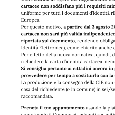
cartacee non soddisfano più i requisiti mi
uniforme per tutti i documenti d’identità ri
Europea.
Per questo motivo,
a partire dal 3 agosto 20
cartacea non sarà più valida indipendente
riportata sul documento
, rendendo obbligat
Identità Elettronica), come chiarito anche d
Per effetto della nuova normativa, quindi, d
richiedere la carta d’identità cartacea, ne
Si consiglia pertanto ai cittadini ancora i
provvedere per tempo a sostituirlo con la ca
La produzione e la consegna della CIE non 
casa del richiedente (o in comune) in sei/se
raccomandata.
Prenota il tuo appuntamento
usando la pi
contattando il Comune ai seguenti recapiti