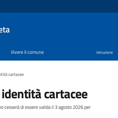
eta
Vivere il comune
Istruzione
ntità cartacee
 identità cartacee
a
eo cesserà di essere valida il 3 agosto 2026 per