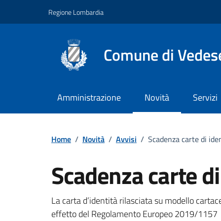
Vai ai contenuti
Vai al footer
Regione Lombardia
Comune di Vedes
Amministrazione
Novità
Servizi
Home
/
Novità
/
Avvisi
/
Scadenza carte di ide
Scadenza carte di
Dettagli della notizi
La carta d’identità rilasciata su modello cartac
effetto del Regolamento Europeo 2019/1157