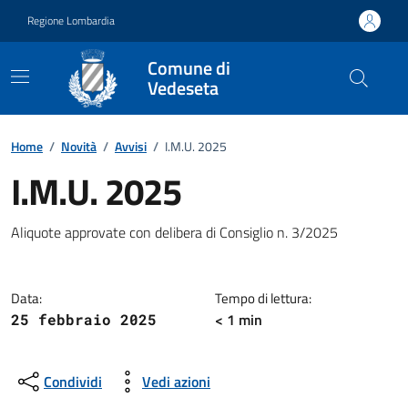
Vai ai contenuti
Vai al footer
Regione Lombardia
Comune di
Vedeseta
Home
/
Novità
/
Avvisi
/
I.M.U. 2025
I.M.U. 2025
Dettagli della notizia
Aliquote approvate con delibera di Consiglio n. 3/2025
Data:
Tempo di lettura:
< 1 min
25 febbraio 2025
Condividi
Vedi azioni