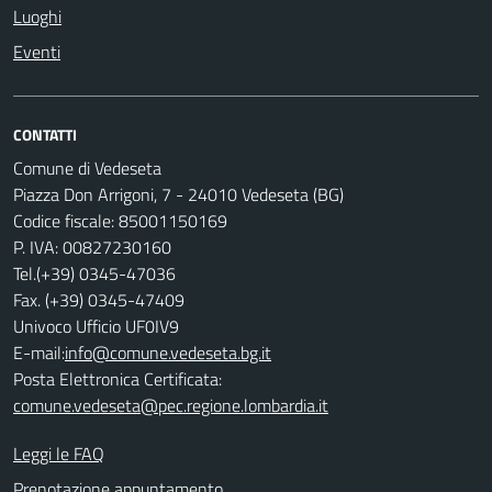
Luoghi
Eventi
CONTATTI
Comune di Vedeseta
Piazza Don Arrigoni, 7 - 24010 Vedeseta (BG)
Codice fiscale: 85001150169
P. IVA: 00827230160
Tel.(+39) 0345-47036
Fax. (+39) 0345-47409
Univoco Ufficio UF0IV9
E-mail:
info@comune.vedeseta.bg.it
Posta Elettronica Certificata:
comune.vedeseta@pec.regione.lombardia.it
Leggi le FAQ
Prenotazione appuntamento