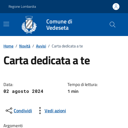
Vai ai contenuti
Vai al footer
Regione Lombardia
Comune di
Vedeseta
Home
/
Novità
/
Avvisi
/
Carta dedicata a te
Carta dedicata a te
Dettagli della notizia
Data:
Tempo di lettura:
1 min
02 agosto 2024
Condividi
Vedi azioni
Argomenti