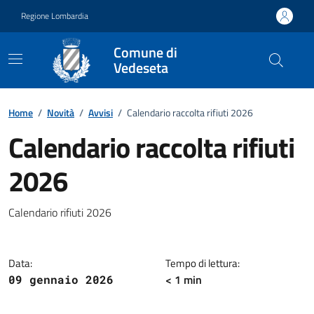
Vai ai contenuti
Vai al footer
Regione Lombardia
Comune di
Vedeseta
Home
/
Novità
/
Avvisi
/
Calendario raccolta rifiuti 2026
Calendario raccolta rifiuti
2026
Dettagli della notizia
Calendario rifiuti 2026
Data:
Tempo di lettura:
< 1 min
09 gennaio 2026