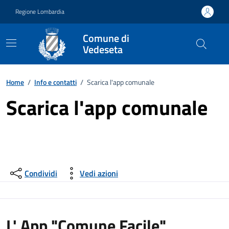
Vai ai contenuti
Vai al footer
Regione Lombardia
Comune di
Vedeseta
Home
/
Info e contatti
/
Scarica l'app comunale
Scarica l'app comunale
Condividi
Vedi azioni
L' App "Comune Facile",