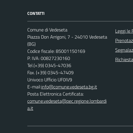
CONTATTI
Comune di Vedeseta
Leggi le
Piazza Don Arrigoni, 7 - 24010 Vedeseta
Prenota
(BG)
Segnalazi
Codice fiscale: 85001150169
P. IVA: 00827230160
Richiesta
Tel.(+39) 0345-47036
Fax. (+39) 0345-47409
Univoco Ufficio UF0IV9
E-mail:
info@comune.vedeseta.bg.it
Posta Elettronica Certificata:
comune.vedeseta@pec.regione.lombardi
a.it