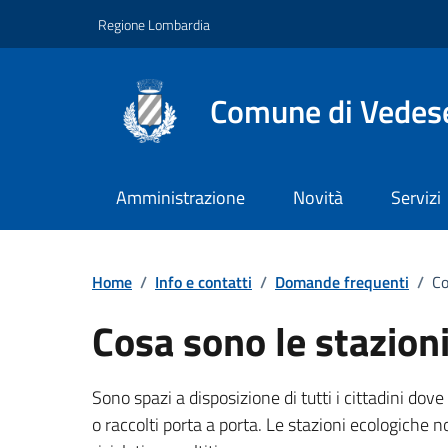
Vai ai contenuti
Vai al footer
Regione Lombardia
Comune di Vedes
Amministrazione
Novità
Servizi
Dettagli FAQ
Home
/
Info e contatti
/
Domande frequenti
/
Co
Cosa sono le stazion
Sono spazi a disposizione di tutti i cittadini dov
o raccolti porta a porta. Le stazioni ecologiche no