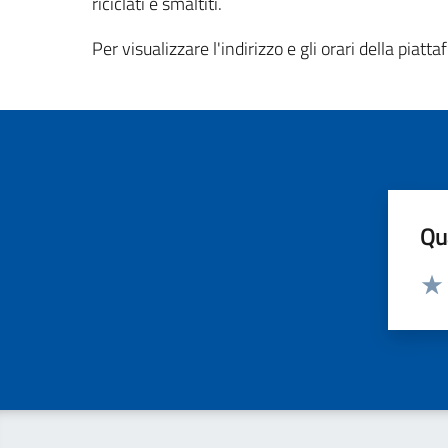
riciclati e smaltiti.
Per visualizzare l'indirizzo e gli orari della piat
Qua
Valut
Valu