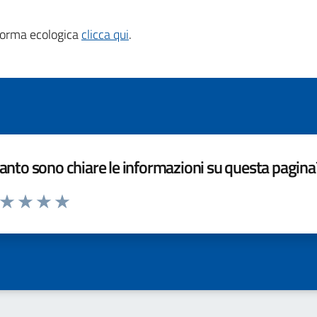
taforma ecologica
clicca qui
.
nto sono chiare le informazioni su questa pagina
a da 1 a 5 stelle la pagina
ta 1 stelle su 5
Valuta 2 stelle su 5
Valuta 3 stelle su 5
Valuta 4 stelle su 5
Valuta 5 stelle su 5