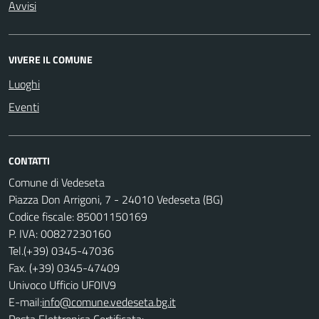
Avvisi
VIVERE IL COMUNE
Luoghi
Eventi
CONTATTI
Comune di Vedeseta
Piazza Don Arrigoni, 7 - 24010 Vedeseta (BG)
Codice fiscale: 85001150169
P. IVA: 00827230160
Tel.(+39) 0345-47036
Fax. (+39) 0345-47409
Univoco Ufficio UF0IV9
E-mail:
info@comune.vedeseta.bg.it
Posta Elettronica Certificata: