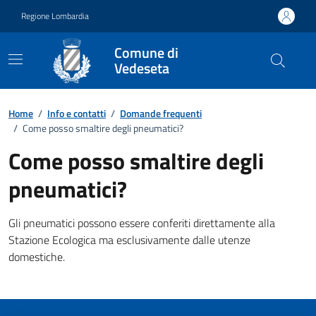
Vai ai contenuti
Vai al footer
Regione Lombardia
Comune di
Vedeseta
Dettagli FAQ
Home
/
Info e contatti
/
Domande frequenti
/
Come posso smaltire degli pneumatici?
Come posso smaltire degli
pneumatici?
Gli pneumatici possono essere conferiti direttamente alla
Stazione Ecologica ma esclusivamente dalle utenze
domestiche.