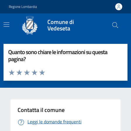
Vai ai contenuti
Vai al footer
Regione Lombardia
Comune di
Vedeseta
Quanto sono chiare le informazioni su questa
pagina?
Valuta da 1 a 5 stelle la pagina
Valuta 1 stelle su 5
Valuta 2 stelle su 5
Valuta 3 stelle su 5
Valuta 4 stelle su 5
Valuta 5 stelle su 5
Contatta il comune
Leggi le domande frequenti