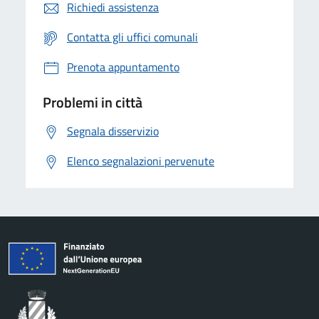
Richiedi assistenza
Contatta gli uffici comunali
Prenota appuntamento
Problemi in città
Segnala disservizio
Elenco segnalazioni pervenute