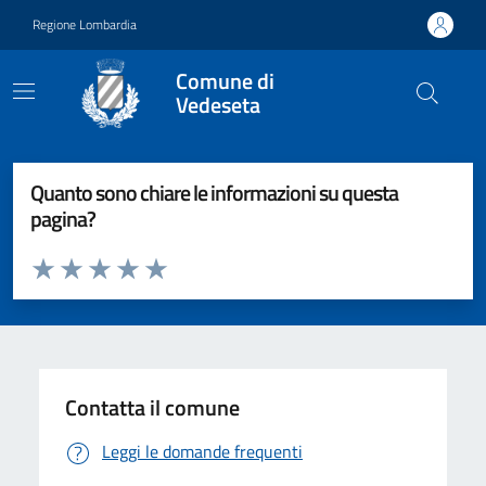
Vai ai contenuti
Vai al footer
Regione Lombardia
Comune di
Vedeseta
Quanto sono chiare le informazioni su questa
pagina?
Valuta da 1 a 5 stelle la pagina
Valuta 1 stelle su 5
Valuta 2 stelle su 5
Valuta 3 stelle su 5
Valuta 4 stelle su 5
Valuta 5 stelle su 5
Contatta il comune
Leggi le domande frequenti