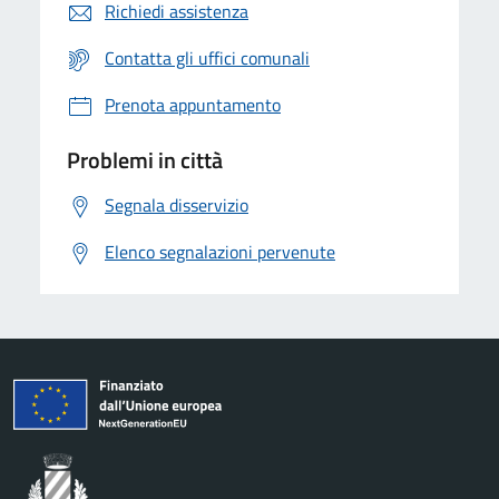
Richiedi assistenza
Contatta gli uffici comunali
Prenota appuntamento
Problemi in città
Segnala disservizio
Elenco segnalazioni pervenute