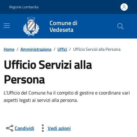
Vai ai contenuti
Vai al footer
Regione Lombardia
Comune di
Vedeseta
Dettagli dell'ufficio
Home
/
Amministrazione
/
Uffici
/
Ufficio Servizi alla Persona
Ufficio Servizi alla
Persona
L’Ufficio del Comune ha il compito di gestire e coordinare vari
aspetti legati ai servizi alla persona.
Condividi
Vedi azioni