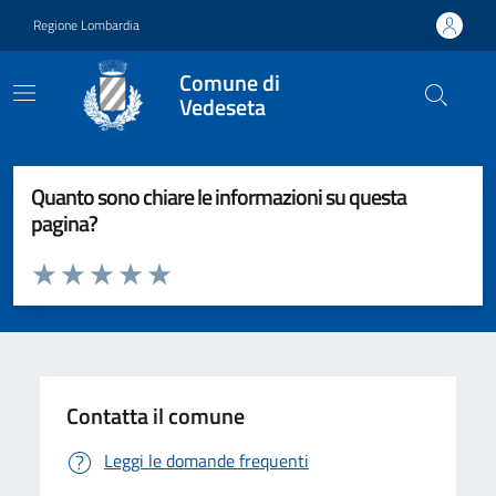
Vai ai contenuti
Vai al footer
Regione Lombardia
Comune di
Vedeseta
Quanto sono chiare le informazioni su questa
pagina?
Valuta da 1 a 5 stelle la pagina
Valuta 1 stelle su 5
Valuta 2 stelle su 5
Valuta 3 stelle su 5
Valuta 4 stelle su 5
Valuta 5 stelle su 5
Contatta il comune
Leggi le domande frequenti