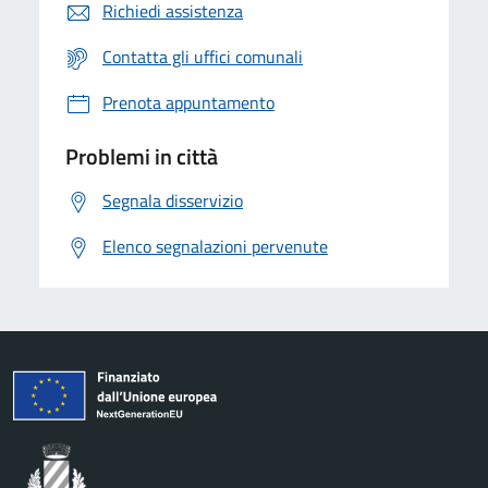
Richiedi assistenza
Contatta gli uffici comunali
Prenota appuntamento
Problemi in città
Segnala disservizio
Elenco segnalazioni pervenute