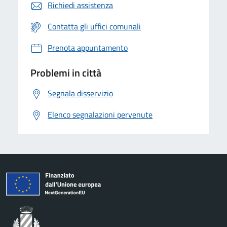
Richiedi assistenza
Contatta gli uffici comunali
Prenota appuntamento
Problemi in città
Segnala disservizio
Elenco segnalazioni pervenute