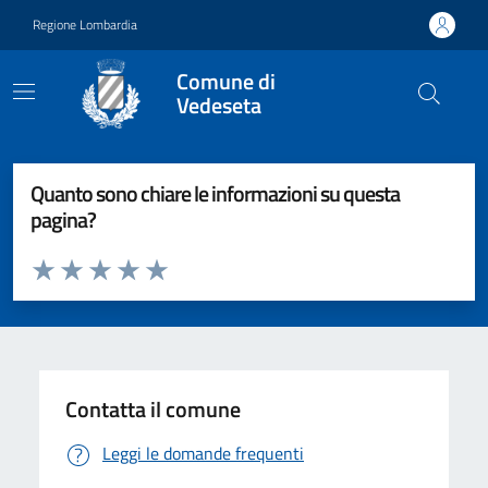
Vai ai contenuti
Vai al footer
Regione Lombardia
Comune di
Vedeseta
Quanto sono chiare le informazioni su questa
pagina?
Valuta da 1 a 5 stelle la pagina
Valuta 1 stelle su 5
Valuta 2 stelle su 5
Valuta 3 stelle su 5
Valuta 4 stelle su 5
Valuta 5 stelle su 5
Contatta il comune
Leggi le domande frequenti