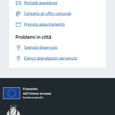
Richiedi assistenza
Contatta gli uffici comunali
Prenota appuntamento
Problemi in città
Segnala disservizio
Elenco segnalazioni pervenute