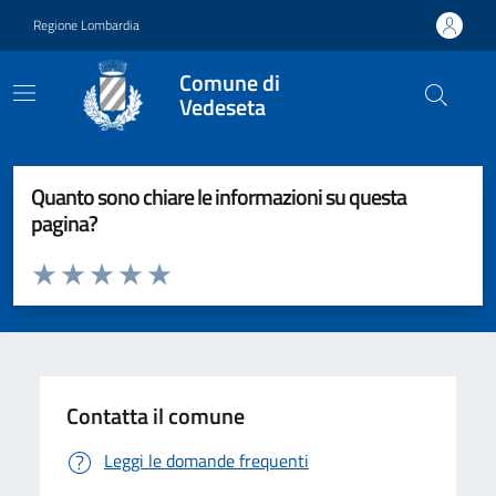
Vai ai contenuti
Vai al footer
Regione Lombardia
Comune di
Vedeseta
Quanto sono chiare le informazioni su questa
pagina?
Valuta da 1 a 5 stelle la pagina
Valuta 1 stelle su 5
Valuta 2 stelle su 5
Valuta 3 stelle su 5
Valuta 4 stelle su 5
Valuta 5 stelle su 5
Contatta il comune
Leggi le domande frequenti