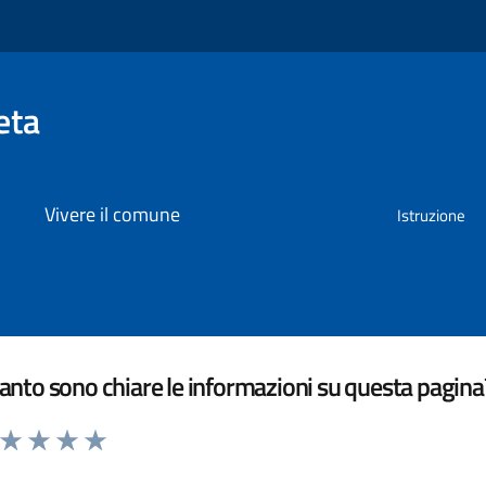
eta
Vivere il comune
Istruzione
nto sono chiare le informazioni su questa pagina
a da 1 a 5 stelle la pagina
ta 1 stelle su 5
Valuta 2 stelle su 5
Valuta 3 stelle su 5
Valuta 4 stelle su 5
Valuta 5 stelle su 5