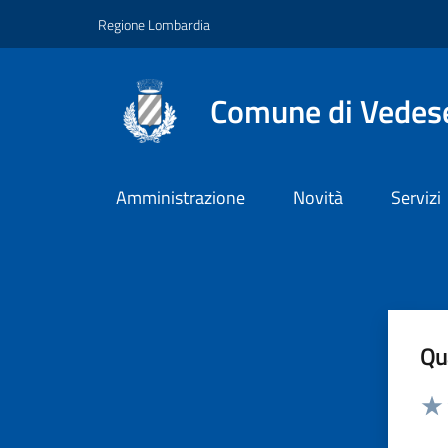
Vai ai contenuti
Vai al footer
Regione Lombardia
Comune di Vedes
Amministrazione
Novità
Servizi
Qua
Valut
Valu