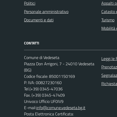
Politici
Appalti p
Personale amministrativo
Catasto e
Documenti e dati
Turismo
Mobilità 
CONTATTI
Comune di Vedeseta
Leggi le
Piazza Don Arrigoni, 7 - 24010 Vedeseta
Prenota
(BG)
Segnalazi
Codice fiscale: 85001150169
P. IVA: 00827230160
Richiesta
Tel.(+39) 0345-47036
Fax. (+39) 0345-47409
Univoco Ufficio UF0IV9
E-mail:
info@comune.vedeseta.bg.it
Posta Elettronica Certificata: