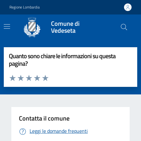
Vai ai contenuti
Vai al footer
Regione Lombardia
Comune di
Vedeseta
Quanto sono chiare le informazioni su questa
pagina?
Valuta da 1 a 5 stelle la pagina
Valuta 1 stelle su 5
Valuta 2 stelle su 5
Valuta 3 stelle su 5
Valuta 4 stelle su 5
Valuta 5 stelle su 5
Contatta il comune
Leggi le domande frequenti