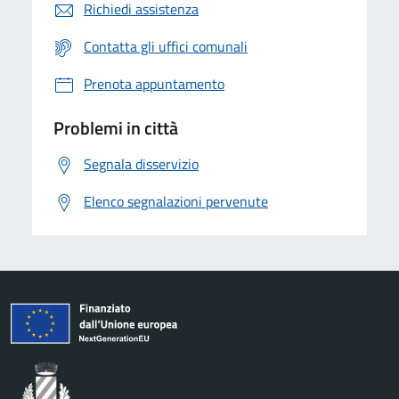
Richiedi assistenza
Contatta gli uffici comunali
Prenota appuntamento
Problemi in città
Segnala disservizio
Elenco segnalazioni pervenute