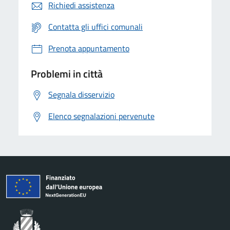
Richiedi assistenza
Contatta gli uffici comunali
Prenota appuntamento
Problemi in città
Segnala disservizio
Elenco segnalazioni pervenute