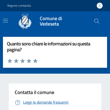
Vai ai contenuti
Vai al footer
Regione Lombardia
Comune di
Vedeseta
Quanto sono chiare le informazioni su questa
pagina?
Valuta da 1 a 5 stelle la pagina
Valuta 1 stelle su 5
Valuta 2 stelle su 5
Valuta 3 stelle su 5
Valuta 4 stelle su 5
Valuta 5 stelle su 5
Contatta il comune
Leggi le domande frequenti